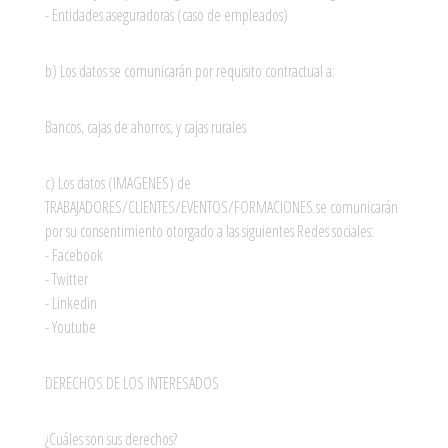
- Entidades aseguradoras (caso de empleados)
b) Los datos se comunicarán por requisito contractual a:
Bancos, cajas de ahorros, y cajas rurales
c) Los datos (IMAGENES) de
TRABAJADORES/CLIENTES/EVENTOS/FORMACIONES se comunicarán
por su consentimiento otorgado a las siguientes Redes sociales:
- Facebook
- Twitter
- Linkedin
- Youtube
DERECHOS DE LOS INTERESADOS
¿Cuáles son sus derechos?